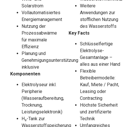
Solarstrom
Weitere
Vollautomatisiertes
Anwendungen zur
Energiemanagement
stofflichen Nutzung
Nutzung der
des Wasserstoffs
Prozessabwärme
Key Facts
für maximale
Schlüsselfertige
Effizienz
Elektrolyse-
Planung und
Gesamtanlage –
Genehmigungsunterstützung
alles aus einer Hand
inklusive
Flexible
Komponenten
Betreibermodelle:
Elektrolyseur inkl.
Kauf, Miete / Pacht,
Peripherie
Leasing oder
(Wasseraufbereitung,
Contracting
Trocknung,
Höchste Sicherheit
Leistungselektronik)
und zertifizierte
H₂-Tank zur
Technik
Wasserstoffspeicherung
Umfangreiches