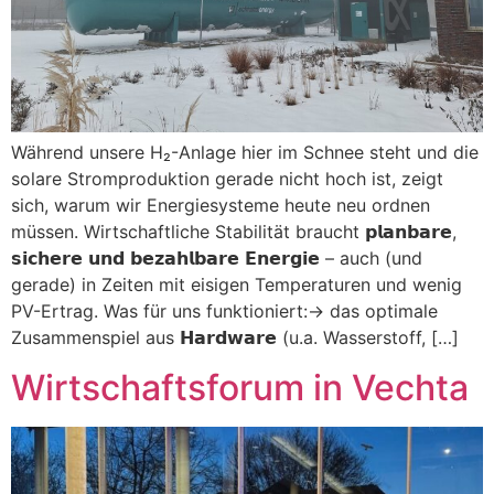
Während unsere H₂-Anlage hier im Schnee steht und die
solare Stromproduktion gerade nicht hoch ist, zeigt
sich, warum wir Energiesysteme heute neu ordnen
müssen. Wirtschaftliche Stabilität braucht 𝗽𝗹𝗮𝗻𝗯𝗮𝗿𝗲,
𝘀𝗶𝗰𝗵𝗲𝗿𝗲 𝘂𝗻𝗱 𝗯𝗲𝘇𝗮𝗵𝗹𝗯𝗮𝗿𝗲 𝗘𝗻𝗲𝗿𝗴𝗶𝗲 – auch (und
gerade) in Zeiten mit eisigen Temperaturen und wenig
PV-Ertrag. Was für uns funktioniert:-> das optimale
Zusammenspiel aus 𝗛𝗮𝗿𝗱𝘄𝗮𝗿𝗲 (u.a. Wasserstoff, […]
Wirtschaftsforum in Vechta