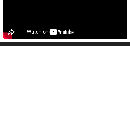
SITEMAP
STARTSEITE
PRODUKTE
UNSER TEAM
TECHNOLOGIE
ÜBER UNS